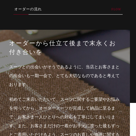
オーダーの流れ
オーダーから仕立て後まで
末永くお
付き合いを
スーツとの出会いがそうであるように、当店とお客さまと
の出会いも一期一会で、とても大切なものであると考えて
おります。
初めてご来店いただいて、スーツに関するご要望やお悩み
を伺ってから、オーダースーツが完成して納品に至るま
で、お客さま一人ひとりへの対応を丁寧にしてまいりま
す。また、お客さまだけの一着がお手元に渡った後もずっ
とご着用いただけるよう、スーツのお直しや修理に関する