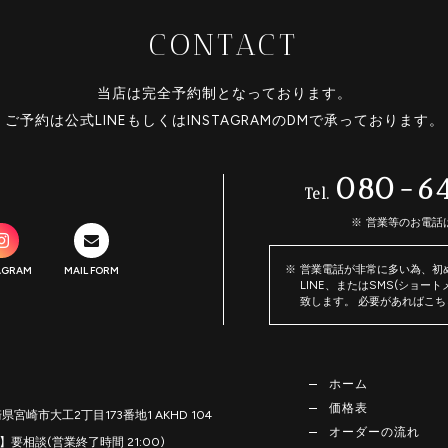
CONTACT
当店は完全予約制となっております。
ご予約は公式LINEもしくはINSTAGRAMのDMで承っております。
080-6
Tel.
営業等のお電話
営業電話が非常に多い為、初めて
AGRAM
MAIL FORM
LINE、またはSMS(ショー
致します。 必要があればこ
ホーム
価格表
崎県宮崎市大工2丁目173番地1 AKHD 104
オーダーの流れ
要相談(営業終了時間 21:00)